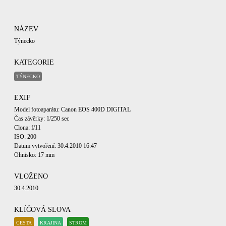
NÁZEV
Týnecko
KATEGORIE
TÝNECKO
EXIF
Model fotoaparátu: Canon EOS 400D DIGITAL
Čas závěrky: 1/250 sec
Clona: f/11
ISO: 200
Datum vytvoření: 30.4.2010 16:47
Ohnisko: 17 mm
VLOŽENO
30.4.2010
KLÍČOVÁ SLOVA
CESTA
KRAJINA
STROM