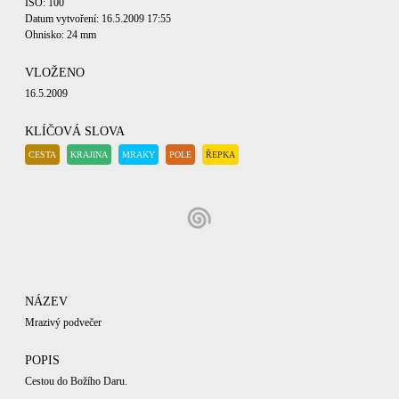
ISO: 100
Datum vytvoření: 16.5.2009 17:55
Ohnisko: 24 mm
VLOŽENO
16.5.2009
KLÍČOVÁ SLOVA
CESTA
KRAJINA
MRAKY
POLE
ŘEPKA
NÁZEV
Mrazivý podvečer
POPIS
Cestou do Božího Daru.