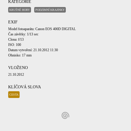
KATEGORIE
KRUŠNÉ HORY
PODZIMNÍ KRAJINKY
EXIF
Model fotoaparátu: Canon EOS 400D DIGITAL
Čas závěrky: 1/13 sec
Clona: f/13
ISO: 100
Datum vytvoření: 21.10.2012 11:30
Ohnisko: 17 mm
VLOŽENO
21.10.2012
KLÍČOVÁ SLOVA
CESTA