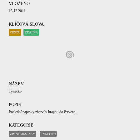
VLOŽENO
18.12.2011
KLÍČOVÁ SLOVA
CESTA
KRAJINA
NÁZEV
Týnecko
POPIS
Poslední paprsky zbarvily krajinu do červena.
KATEGORIE
ZIMNÍ KRAJINKY
TÝNECKO