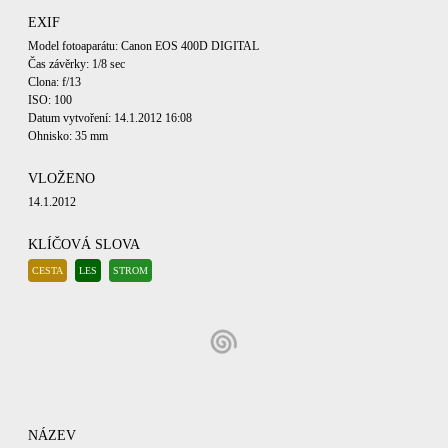
EXIF
Model fotoaparátu: Canon EOS 400D DIGITAL
Čas závěrky: 1/8 sec
Clona: f/13
ISO: 100
Datum vytvoření: 14.1.2012 16:08
Ohnisko: 35 mm
VLOŽENO
14.1.2012
KLÍČOVÁ SLOVA
CESTA
LES
STROM
NÁZEV