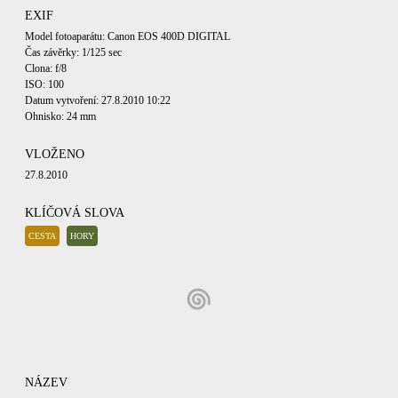
EXIF
Model fotoaparátu: Canon EOS 400D DIGITAL
Čas závěrky: 1/125 sec
Clona: f/8
ISO: 100
Datum vytvoření: 27.8.2010 10:22
Ohnisko: 24 mm
VLOŽENO
27.8.2010
KLÍČOVÁ SLOVA
CESTA
HORY
NÁZEV