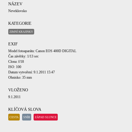
NÁZEV
Neveklovsko
KATEGORIE
ZIMNÍ KRAJINKY
EXIF
Model fotoaparátu: Canon EOS 400D DIGITAL
Čas závěrky: 1/13 sec
Clona: f/18
ISO: 100
Datum vytvoření: 9.1.2011 15:47
Ohnisko: 35 mm
VLOŽENO
9.1.2011
KLÍČOVÁ SLOVA
CESTA
SNÍH
ZÁPAD SLUNCE