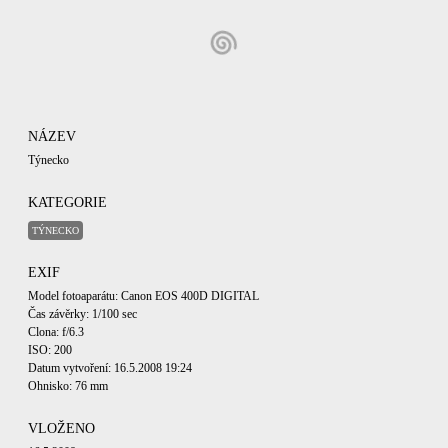
NÁZEV
Týnecko
KATEGORIE
TÝNECKO
EXIF
Model fotoaparátu: Canon EOS 400D DIGITAL
Čas závěrky: 1/100 sec
Clona: f/6.3
ISO: 200
Datum vytvoření: 16.5.2008 19:24
Ohnisko: 76 mm
VLOŽENO