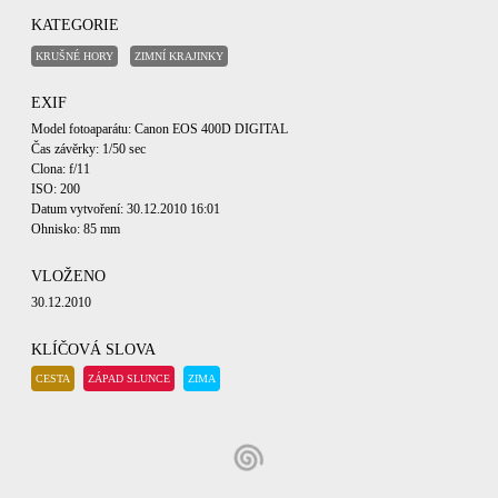
KATEGORIE
KRUŠNÉ HORY
ZIMNÍ KRAJINKY
EXIF
Model fotoaparátu: Canon EOS 400D DIGITAL
Čas závěrky: 1/50 sec
Clona: f/11
ISO: 200
Datum vytvoření: 30.12.2010 16:01
Ohnisko: 85 mm
VLOŽENO
30.12.2010
KLÍČOVÁ SLOVA
CESTA
ZÁPAD SLUNCE
ZIMA