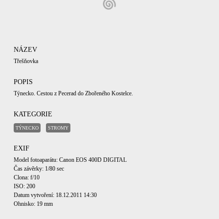
NÁZEV
Třešňovka
POPIS
Týnecko. Cestou z Pecerad do Zbořeného Kostelce.
KATEGORIE
TÝNECKO
STROMY
EXIF
Model fotoaparátu: Canon EOS 400D DIGITAL
Čas závěrky: 1/80 sec
Clona: f/10
ISO: 200
Datum vytvoření: 18.12.2011 14:30
Ohnisko: 19 mm