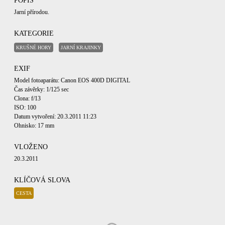
POPIS
Jarní přírodou.
KATEGORIE
KRUŠNÉ HORY
JARNÍ KRAJINKY
EXIF
Model fotoaparátu: Canon EOS 400D DIGITAL
Čas závěrky: 1/125 sec
Clona: f/13
ISO: 100
Datum vytvoření: 20.3.2011 11:23
Ohnisko: 17 mm
VLOŽENO
20.3.2011
KLÍČOVÁ SLOVA
CESTA