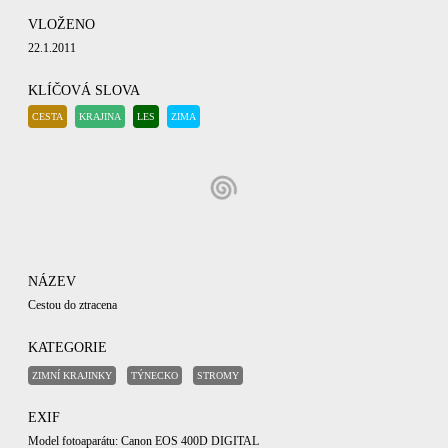
VLOŽENO
22.1.2011
KLÍČOVÁ SLOVA
CESTA
KRAJINA
LES
ZIMA
NÁZEV
Cestou do ztracena
KATEGORIE
ZIMNÍ KRAJINKY
TÝNECKO
STROMY
EXIF
Model fotoaparátu: Canon EOS 400D DIGITAL