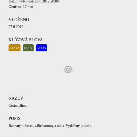
Datum vytvoření: 27.6.2012 20:08
Ohnisko: 17 mm
VLOŽENO
27.6.2012
KLÍČOVÁ SLOVA
CESTA
HORY
VODA
NÁZEV
Cesta mlhou
POPIS
Barevný koberec, zářící stromy a mlha. Vydařený podzim.