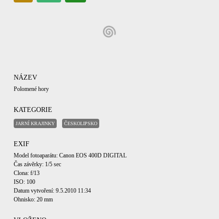
NÁZEV
Polomené hory
KATEGORIE
JARNÍ KRAJINKY
ČESKOLIPSKO
EXIF
Model fotoaparátu: Canon EOS 400D DIGITAL
Čas závěrky: 1/5 sec
Clona: f/13
ISO: 100
Datum vytvoření: 9.5.2010 11:34
Ohnisko: 20 mm