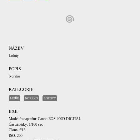
NÁZEV
Lofoty
POPIS
Norsko
KATEGORIE
MOŘE
NORSKO
LOFOTY
EXIF
Model fotoaparátu: Canon EOS 400D DIGITAL
Čas závěrky: 1/160 sec
Clona: f/13
ISO: 200