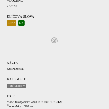
VLOŽENO
9.5.2010
KLÍČOVÁ SLOVA
CESTA
LES
NÁZEV
Krušnohorsko
KATEGORIE
KRUŠNÉ HORY
EXIF
Model fotoaparátu: Canon EOS 400D DIGITAL
Čas závěrky: 1/100 sec