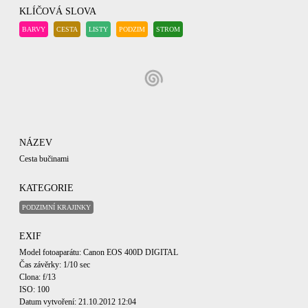
KLÍČOVÁ SLOVA
BARVY
CESTA
LISTY
PODZIM
STROM
NÁZEV
Cesta bučinami
KATEGORIE
PODZIMNÍ KRAJINKY
EXIF
Model fotoaparátu: Canon EOS 400D DIGITAL
Čas závěrky: 1/10 sec
Clona: f/13
ISO: 100
Datum vytvoření: 21.10.2012 12:04