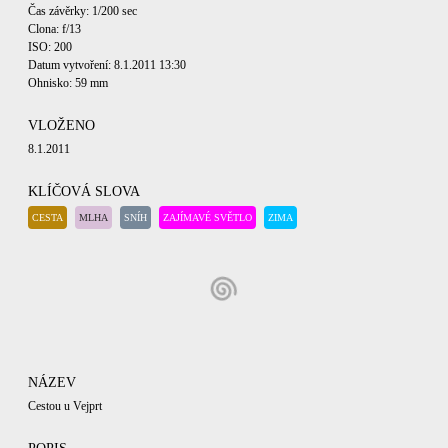
Čas závěrky: 1/200 sec
Clona: f/13
ISO: 200
Datum vytvoření: 8.1.2011 13:30
Ohnisko: 59 mm
VLOŽENO
8.1.2011
KLÍČOVÁ SLOVA
CESTA
MLHA
SNÍH
ZAJÍMAVÉ SVĚTLO
ZIMA
NÁZEV
Cestou u Vejprt