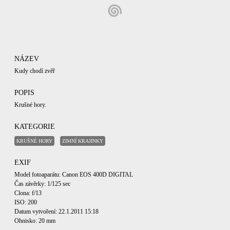
NÁZEV
Kudy chodí zvěř
POPIS
Krušné hory.
KATEGORIE
KRUŠNÉ HORY
ZIMNÍ KRAJINKY
EXIF
Model fotoaparátu: Canon EOS 400D DIGITAL
Čas závěrky: 1/125 sec
Clona: f/13
ISO: 200
Datum vytvoření: 22.1.2011 15:18
Ohnisko: 20 mm