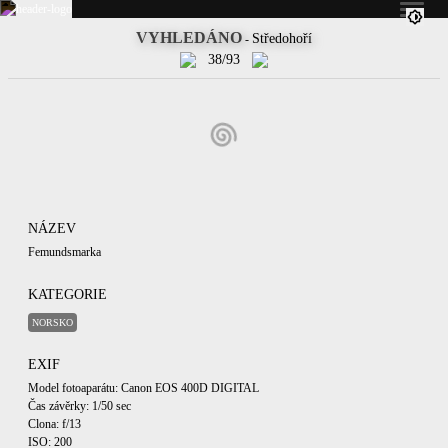
VYHLEDÁNO
Středohoří
-
38/93
NÁZEV
Femundsmarka
KATEGORIE
NORSKO
EXIF
Model fotoaparátu: Canon EOS 400D DIGITAL
Čas závěrky: 1/50 sec
Clona: f/13
ISO: 200