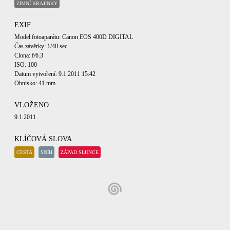
ZIMNÍ KRAJINKY
EXIF
Model fotoaparátu: Canon EOS 400D DIGITAL
Čas závěrky: 1/40 sec
Clona: f/6.3
ISO: 100
Datum vytvoření: 9.1.2011 15:42
Ohnisko: 41 mm
VLOŽENO
9.1.2011
KLÍČOVÁ SLOVA
CESTA
SNÍH
ZÁPAD SLUNCE