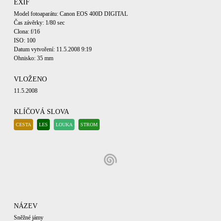
EXIF
Model fotoaparátu: Canon EOS 400D DIGITAL
Čas závěrky: 1/80 sec
Clona: f/16
ISO: 100
Datum vytvoření: 11.5.2008 9:19
Ohnisko: 35 mm
VLOŽENO
11.5.2008
KLÍČOVÁ SLOVA
CESTA
LES
LOUKA
STROM
NÁZEV
Sněžné jámy