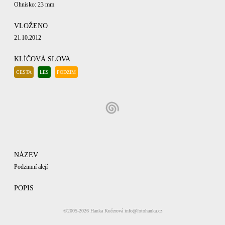
Ohnisko: 23 mm
VLOŽENO
21.10.2012
KLÍČOVÁ SLOVA
CESTA
LES
PODZIM
NÁZEV
Podzimní alejí
POPIS
Krušné hory, Osvinov.
©2005-2026
Hanka Kučerová
info@fotohanka.cz
KATEGORIE