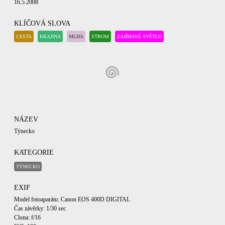
16.5.2008
KLÍČOVÁ SLOVA
CESTA
KRAJINA
MLHA
STROM
ZAJÍMAVÉ SVĚTLO
NÁZEV
Týnecko
KATEGORIE
TÝNECKO
EXIF
Model fotoaparátu: Canon EOS 400D DIGITAL
Čas závěrky: 1/30 sec
Clona: f/16