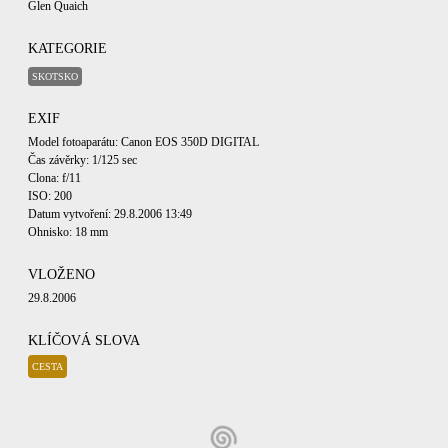
Glen Quaich
KATEGORIE
SKOTSKO
EXIF
Model fotoaparátu: Canon EOS 350D DIGITAL
Čas závěrky: 1/125 sec
Clona: f/11
ISO: 200
Datum vytvoření: 29.8.2006 13:49
Ohnisko: 18 mm
VLOŽENO
29.8.2006
KLÍČOVÁ SLOVA
CESTA