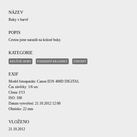
NÁZEV
Buky v barvě
POPIS
Cestou jsme narazili na krásné buky.
KATEGORIE
KRUŠNÉ HORY
PODZIMNÍ KRAJINKY
STROMY
EXIF
Model fotoaparátu: Canon EOS 400D DIGITAL
Čas závěrky: 1/6 sec
Clona: f/13
ISO: 100
Datum vytvoření: 21.10.2012 12:00
Ohnisko: 22 mm
VLOŽENO
21.10.2012