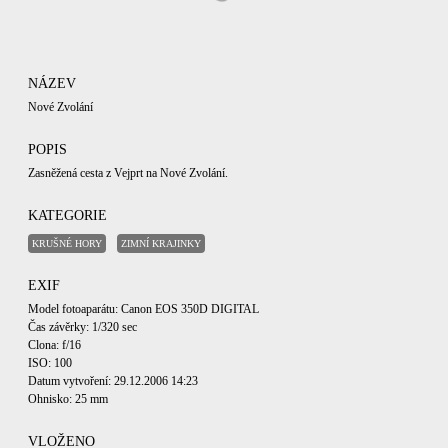
NÁZEV
Nové Zvolání
POPIS
Zasněžená cesta z Vejprt na Nové Zvolání.
KATEGORIE
KRUŠNÉ HORY
ZIMNÍ KRAJINKY
EXIF
Model fotoaparátu: Canon EOS 350D DIGITAL
Čas závěrky: 1/320 sec
Clona: f/16
ISO: 100
Datum vytvoření: 29.12.2006 14:23
Ohnisko: 25 mm
VLOŽENO