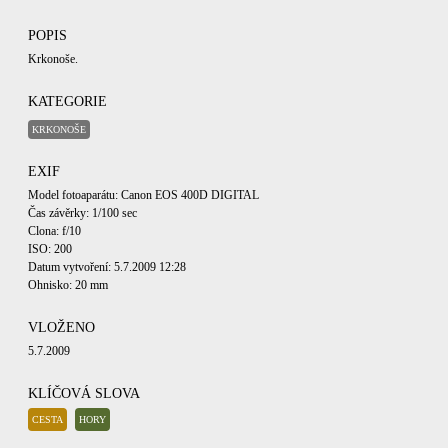
POPIS
Krkonoše.
KATEGORIE
KRKONOŠE
EXIF
Model fotoaparátu: Canon EOS 400D DIGITAL
Čas závěrky: 1/100 sec
Clona: f/10
ISO: 200
Datum vytvoření: 5.7.2009 12:28
Ohnisko: 20 mm
VLOŽENO
5.7.2009
KLÍČOVÁ SLOVA
CESTA
HORY