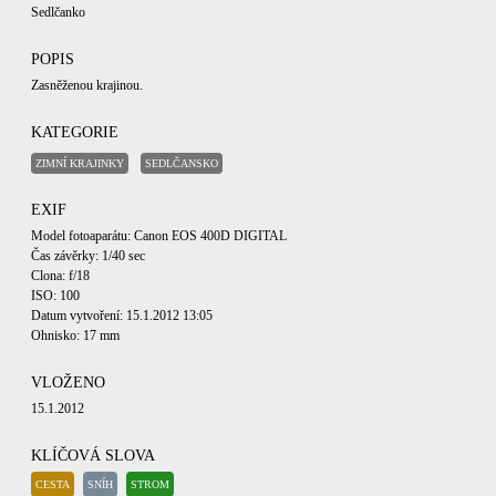
Sedlčanko
POPIS
Zasněženou krajinou.
KATEGORIE
ZIMNÍ KRAJINKY
SEDLČANSKO
EXIF
Model fotoaparátu: Canon EOS 400D DIGITAL
Čas závěrky: 1/40 sec
Clona: f/18
ISO: 100
Datum vytvoření: 15.1.2012 13:05
Ohnisko: 17 mm
VLOŽENO
15.1.2012
KLÍČOVÁ SLOVA
CESTA
SNÍH
STROM